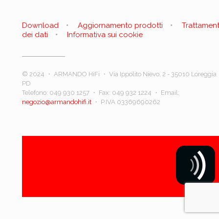
Download
Aggiornamento prodotti
Trattamen
dei dati
Informativa sui cookie
© 2024 ・ ARMANDO HiFi ・ Via Ippolito Nievo, 2 - 35010 Loreggia
PD
Telefono:
049 930 1257
・ Fax: 049 932 1224 ・ Email:
negozio@armandohifi.it
・ P.IVA 03369690262