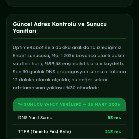
Güncel Adres Kontrolü ve Sunucu
Yanıtları
UptimeRobot ile 5 dakika aralıklarla izlediğimiz
Enbet sunucusu, Mart 2026 boyunca planlı bakım
saatleri hariç %99,38 erişilebilirlik oranı kaydetti.
Son 30 günlük DNS propagasyon süresi ortalama
12 dakika olarak ölçüldü; bu değer sektör
ortalamasının yaklaşık %30 altındadır.
🛰️ SUNUCU YANIT VERILERI — 25 MART 2026
DNS Yanıt Süresi
38 ms
TTFB (Time to First Byte)
218 ms