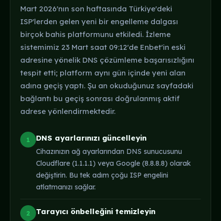
Mart 2026'nın son haftasında Türkiye'deki
ISP'lerden gelen yeni bir engelleme dalgası
birçok bahis platformunu etkiledi. İzleme
sistemimiz 23 Mart saat 09:12'de Enbet'in eski
adresine yönelik DNS çözümleme başarısızlığını
tespit etti; platform aynı gün içinde yeni alan
adına geçiş yaptı. Şu an okuduğunuz sayfadaki
bağlantı bu geçiş sonrası doğrulanmış aktif
adrese yönlendirmektedir.
DNS ayarlarınızı güncelleyin
Cihazınızın ağ ayarlarından DNS sunucusunu
Cloudflare (1.1.1.1) veya Google (8.8.8.8) olarak
değiştirin. Bu tek adım çoğu ISP engelini
atlatmanızı sağlar.
Tarayıcı önbelleğini temizleyin