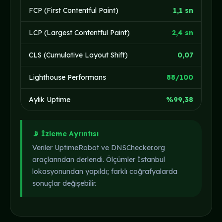
FCP (First Contentful Paint)
1,1 sn
LCP (Largest Contentful Paint)
2,4 sn
CLS (Cumulative Layout Shift)
0,07
Lighthouse Performans
88/100
Aylık Uptime
%99,38
📡 İzleme Ayrıntısı
Veriler UptimeRobot ve DNSChecker.org
araçlarından derlendi. Ölçümler İstanbul
lokasyonundan yapıldı; farklı coğrafyalarda
sonuçlar değişebilir.