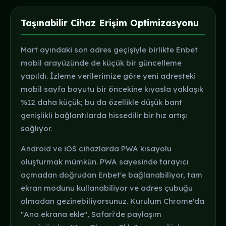
Taşınabilir Cihaz Erişim Optimizasyonu
Mart ayındaki son adres geçişiyle birlikte Enbet
mobil arayüzünde de küçük bir güncelleme
yapıldı. İzleme verilerimize göre yeni adresteki
mobil sayfa boyutu bir öncekine kıyasla yaklaşık
%12 daha küçük; bu da özellikle düşük bant
genişlikli bağlantılarda hissedilir bir hız artışı
sağlıyor.
Android ve iOS cihazlarda PWA kısayolu
oluşturmak mümkün. PWA sayesinde tarayıcı
açmadan doğrudan Enbet'e bağlanabiliyor, tam
ekran modunu kullanabiliyor ve adres çubuğu
olmadan gezinebiliyorsunuz. Kurulum Chrome'da
"Ana ekrana ekle", Safari'de paylaşım