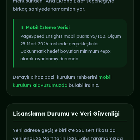
menüsünden "Ana Ekrana Ekle" seçeneğiyle
birkaç saniyede tamamlanıyor.
📱 Mobil İzleme Verisi
PageSpeed Insights mobil puanı: 95/100. Ölçüm
25 Mart 2026 tarihinde gerçekleştirildi.
Dokunmatik hedef boyutları minimum 48px
olarak ayarlanmış durumda.
Detaylı cihaz bazlı kurulum rehberini
mobil
kurulum kılavuzumuzda
bulabilirsiniz.
Lisanslama Durumu ve Veri Güvenliği
Yeni adrese geçişle birlikte SSL sertifikası da
yenilendi. 25 Mart tarihli SSL Labs taramamızda