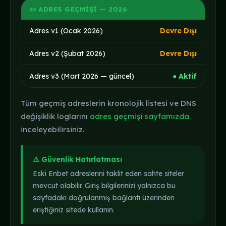
📜 ADRES GEÇMIŞI — 2026
Adres v1 (Ocak 2026)
Devre Dışı
Adres v2 (Şubat 2026)
Devre Dışı
Adres v3 (Mart 2026 — güncel)
● Aktif
Tüm geçmiş adreslerin kronolojik listesi ve DNS
değişiklik loglarını
adres geçmişi sayfamızda
inceleyebilirsiniz.
⚠️ Güvenlik Hatırlatması
Eski Enbet adreslerini taklit eden sahte siteler
mevcut olabilir. Giriş bilgilerinizi yalnızca bu
sayfadaki doğrulanmış bağlantı üzerinden
eriştiğiniz sitede kullanın.