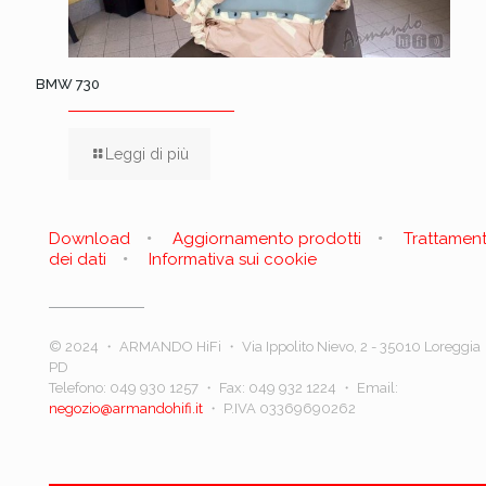
BMW 730
Leggi di più
Download
Aggiornamento prodotti
Trattamen
dei dati
Informativa sui cookie
© 2024 ・ ARMANDO HiFi ・ Via Ippolito Nievo, 2 - 35010 Loreggia
PD
Telefono:
049 930 1257
・ Fax: 049 932 1224 ・ Email:
negozio@armandohifi.it
・ P.IVA 03369690262