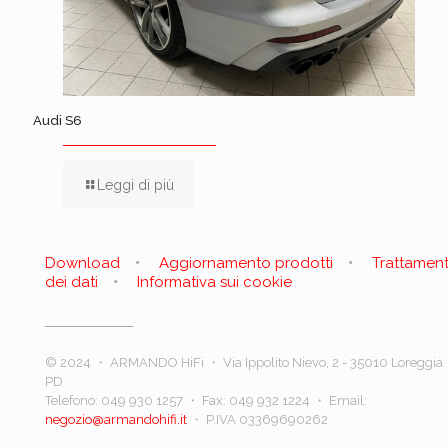
Audi S6
Leggi di più
Download
Aggiornamento prodotti
Trattamen
dei dati
Informativa sui cookie
© 2024 ・ ARMANDO HiFi ・ Via Ippolito Nievo, 2 - 35010 Loreggia
PD
Telefono:
049 930 1257
・ Fax: 049 932 1224 ・ Email:
negozio@armandohifi.it
・ P.IVA 03369690262