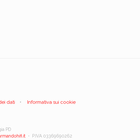
ei dati
Informativa sui cookie
gia PD
mandohifi.it
・ P.IVA 03369690262