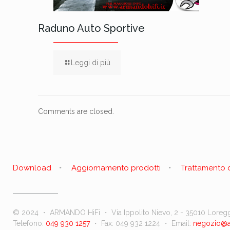
Raduno Auto Sportive
Leggi di più
Comments are closed.
Download
Aggiornamento prodotti
Trattamento d
© 2024 ・ ARMANDO HiFi ・ Via Ippolito Nievo, 2 - 35010 Loreg
Telefono:
049 930 1257
・ Fax: 049 932 1224 ・ Email:
negozio@ar